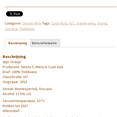
Categorie:
Orange Wine
Tags:
Coeli Aula
,
IGT
,
orange wine
,
oranje
,
toscana
,
Trebbiano
Beschrijving
Extra informatie
Beschrijving
Wijn: Oranje’
Producent: Tenuta S. Maria in Coeli Aula
Druif: 100% Trebbiano
Classificatie: IGT
Oogstjaar: 2022
Streek: Montespertoli, Toscana
Alcohol: 13.5% vol.
Serveertemperatuur: 10 °C
Drinken tot 2027
Alternatief: –