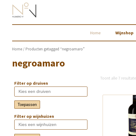
Home
Wijnshop
Home
/ Producten getagged “negroamaro”
negroamaro
Toont alle 7 resultat
Filter op druiven
Toepassen
Filter op wijnhuizen