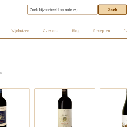
Zoek
Wijnhuizen
Over ons
Blog
Recepten
E
en