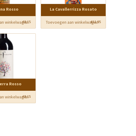
ina Rosso
La Cavallerrizza Rosato
an winkelwagen
Toevoegen aan winkelwagen
€
9,15
€
11,95
erra Rosso
an winkelwagen
€
9,15