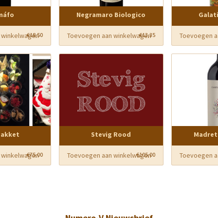
máfo
Negramaro Biologico
Galat
 winkelwagen
Toevoegen aan winkelwagen
Toevoegen a
€
18,50
€
13,35
pakket
Stevig Rood
Madret
 winkelwagen
Toevoegen aan winkelwagen
Toevoegen a
€
75,00
€
105,00
Numero-V Nieuwsbrief