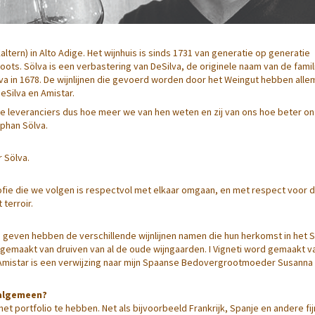
ltern) in Alto Adige. Het wijnhuis is sinds 1731 van generatie op generatie
oots. Sölva is een verbastering van DeSilva, de originele naam van de famil
va in 1678. De wijnlijnen die gevoerd worden door het Weingut hebben all
eSilva en Amistar.
e leveranciers dus hoe meer we van hen weten en zij van ons hoe beter o
phan Sölva.
 Sölva.
osofie die we volgen is respectvol met elkaar omgaan, en met respect voor 
terroir.
 geven hebben de verschillende wijnlijnen namen die hun herkomst in het 
rd gemaakt van druiven van al de oude wijngaarden. I Vigneti word gemaakt v
. Amistar is een verwijzing naar mijn Spaanse Bedovergrootmoeder Susanna A
t algemeen?
n het portfolio te hebben. Net als bijvoorbeeld Frankrijk, Spanje en andere fi