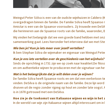
Weingut Peter Sölva is een van de oudste wijnhuizen in Caldero (Ka
overgedragen binnen de familie. De Familie Sölva heeft Spaanse r
Amistar is een van de Spaanse voorouders. Zij trouwde een DeSil
die herinneren aan de Spaanse roots van de familie, waaronder, D
Wij vinden het belangrijk dat we een goede band hebben met onz
samenwerking gaat. Lees hieronder het interview dat we met Ste
Wie ben je? Kun je iets meer over jezelf vertellen?
Ik ben Stephan Sölva de wijnmaker en eigenaar van Weingut Peter
Kun je ons iets vertellen over de geschiedenis van het wijnhuis?
Sinds de oprichting in 1731 zijn we op zoek naar kwaliteit.De fil
en om authentieke wijnen te produceren met de signatuur van het 
Wat is het belangrijkste dat je wilt delen over je wijnen?
De familie Sölva heeft Spaanse roots en om dat een eerbetoon te
vinden. DeSilva is de originele naam van de familie. Deze lijn wo
druiven uit de regio zonder rijping op hout en zonder late oogst
is in 1678 getrouwd met een DeSilva.
Hoe zie je de toekomst van Italiaanse wijnen en wijn in he
In de wereld van wijn zijn Italiaanse wijnen altijd interessant om i