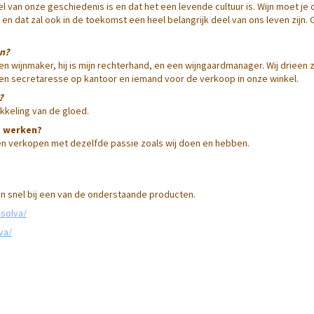
 van onze geschiedenis is en dat het een levende cultuur is. Wijn moet je d
uur en dat zal ook in de toekomst een heel belangrijk deel van ons leven zijn
en?
en wijnmaker, hij is mijn rechterhand, en een wijngaardmanager. Wij drieen z
 een secretaresse op kantoor en iemand voor de verkoop in onze winkel.
?
kkeling van de gloed.
e werken?
jnen verkopen met dezelfde passie zoals wij doen en hebben.
an snel bij een van de onderstaande producten.
-solva/
va/