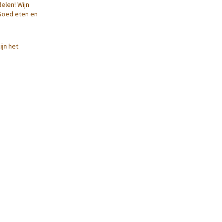
elen! Wijn
. Goed eten en
ijn het