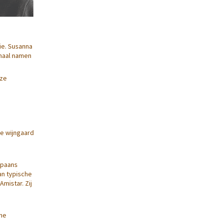
ie. Susanna
emaal namen
nze
de wijngaard
Spaans
an typische
mistar. Zij
jne