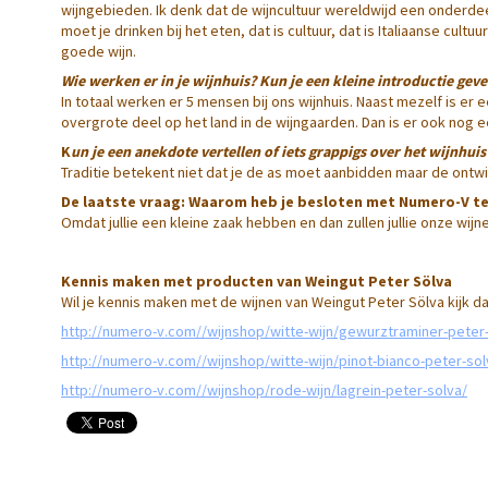
wijngebieden. Ik denk dat de wijncultuur wereldwijd een onderdeel
moet je drinken bij het eten, dat is cultuur, dat is Italiaanse cult
goede wijn.
Wie werken er in je wijnhuis? Kun je een kleine introductie gev
In totaal werken er 5 mensen bij ons wijnhuis. Naast mezelf is er e
overgrote deel op het land in de wijngaarden. Dan is er ook nog
K
un je een anekdote vertellen of iets grappigs over het wijnhuis
Traditie betekent niet dat je de as moet aanbidden maar de ontwi
De laatste vraag: Waarom heb je besloten met Numero-V t
Omdat jullie een kleine zaak hebben en dan zullen jullie onze wi
Kennis maken met producten van Weingut Peter Sölva
Wil je kennis maken met de wijnen van Weingut Peter Sölva kijk d
http://numero-v.com//wijnshop/witte-wijn/gewurztraminer-peter
http://numero-v.com//wijnshop/witte-wijn/pinot-bianco-peter-sol
http://numero-v.com//wijnshop/rode-wijn/lagrein-peter-solva/