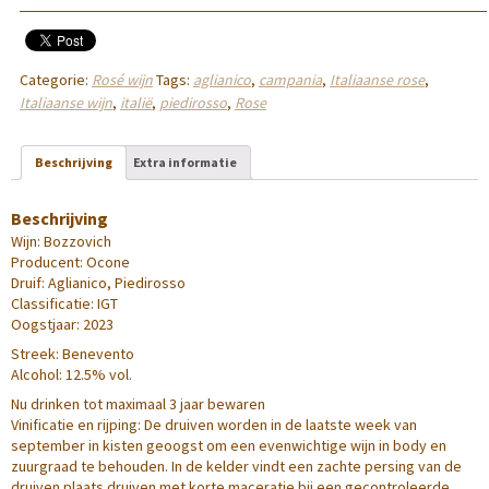
Categorie:
Rosé wijn
Tags:
aglianico
,
campania
,
Italiaanse rose
,
Italiaanse wijn
,
italië
,
piedirosso
,
Rose
Beschrijving
Extra informatie
Beschrijving
Wijn: Bozzovich
Producent: Ocone
Druif: Aglianico, Piedirosso
Classificatie: IGT
Oogstjaar: 2023
Streek: Benevento
Alcohol: 12.5% vol.
Nu drinken tot maximaal 3 jaar bewaren
Vinificatie en rijping:
De druiven worden in de laatste week van
september in kisten geoogst om een
evenwichtige wijn in body en
zuurgraad te behouden.
In de kelder vindt een zachte persing van de
druiven plaats
druiven met korte maceratie bij een gecontroleerde