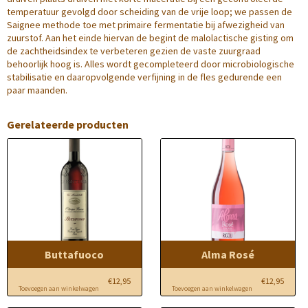
temperatuur gevolgd door scheiding
van de vrije loop;
we passen de
Saignee methode toe met
primaire
fermentatie
bij afwezigheid van
zuurstof.
Aan het einde hiervan de begint de
malolactische gisting om
de zachtheidsindex te verbeteren gezien de vaste zuurgraad
behoorlijk hoog is.
Alles wordt gecompleteerd door microbiologische
stabilisatie
en daaropvolgende verfijning in de fles gedurende een
paar maanden.
Gerelateerde producten
Buttafuoco
Alma Rosé
€
12,95
€
12,95
Toevoegen aan winkelwagen
Toevoegen aan winkelwagen