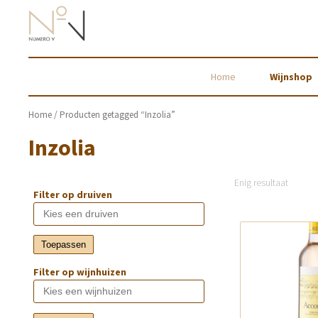
Home
Wijnshop
Home
/ Producten getagged “Inzolia”
Inzolia
Enig resultaat
Filter op druiven
Toepassen
Filter op wijnhuizen